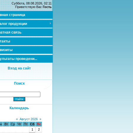
Суббота, 08.08.2026, 02:11
Приветствую Вас
Гость
вная страница
алог продукции
атная связь
такты
визиты
ультаты проведени...
Вход на сайт
Поиск
Календарь
«
Август 2026
»
н
Вт
Ср
Чт
Пт
Сб
Вс
1
2