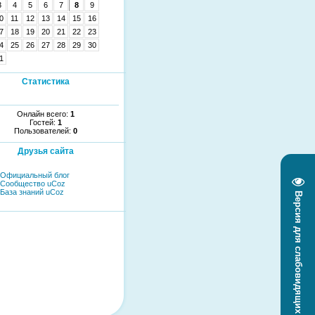
3
4
5
6
7
8
9
0
11
12
13
14
15
16
7
18
19
20
21
22
23
4
25
26
27
28
29
30
1
Статистика
Онлайн всего:
1
Гостей:
1
Пользователей:
0
Друзья сайта
Официальный блог
Сообщество uCoz
База знаний uCoz
Версия для слабовидящих