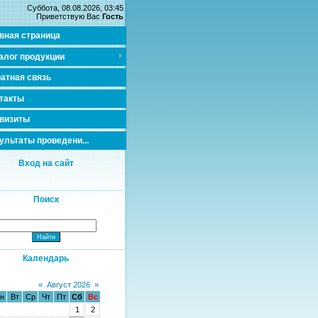
Суббота, 08.08.2026, 03:45
Приветствую Вас
Гость
вная страница
алог продукции
атная связь
такты
визиты
ультаты проведени...
Вход на сайт
Поиск
Календарь
«
Август 2026
»
н
Вт
Ср
Чт
Пт
Сб
Вс
1
2